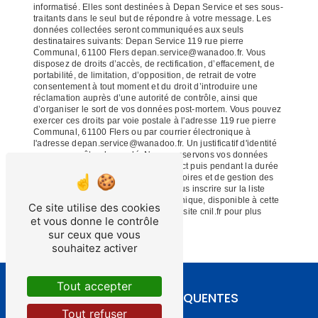
informatisé. Elles sont destinées à Depan Service et ses sous-
traitants dans le seul but de répondre à votre message. Les
données collectées seront communiquées aux seuls
destinataires suivants: Depan Service 119 rue pierre
Communal, 61100 Flers depan.service@wanadoo.fr. Vous
disposez de droits d’accès, de rectification, d’effacement, de
portabilité, de limitation, d’opposition, de retrait de votre
consentement à tout moment et du droit d’introduire une
réclamation auprès d’une autorité de contrôle, ainsi que
d’organiser le sort de vos données post-mortem. Vous pouvez
exercer ces droits par voie postale à l'adresse 119 rue pierre
Communal, 61100 Flers ou par courrier électronique à
l'adresse depan.service@wanadoo.fr. Un justificatif d'identité
pourra vous être demandé. Nous conservons vos données
pendant la période de prise de contact puis pendant la durée
de prescription légale aux fins probatoires et de gestion des
contentieux. Vous avez le droit de vous inscrire sur la liste
d'opposition au démarchage téléphonique, disponible à cette
Ce site utilise des cookies
adresse:
Bloctel.gouv.fr
. Consultez le site cnil.fr pour plus
et vous donne le contrôle
d’informations sur vos droits.
sur ceux que vous
souhaitez activer
Tout accepter
RECHERCHES FRÉQUENTES
Tout refuser