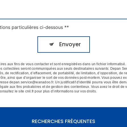
tions particulières ci-dessous **
Envoyer
 aux fins de vous contacter et sont enregistrées dans un fichier informatisé. 
es collectées seront communiquées aux seuls destinataires suivants: Depan Se
de rectification, d’effacement, de portabilité, de limitation, d’opposition, de r
rôle, ainsi que d’organiser le sort de vos données post-mortem. Vous pouvez exe
dresse depan.service@wanadoo.fr. Un justificatif d'identité pourra vous être 
égale aux fins probatoires et de gestion des contentieux. Vous avez le droit de 
Consultez le site cnil.fr pour plus d’informations sur vos droits.
RECHERCHES FRÉQUENTES