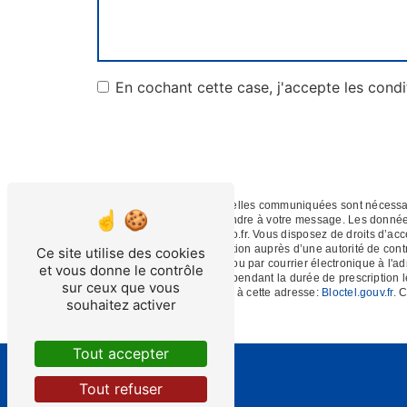
En cochant cette case, j'accepte les condi
** Les données personnelles communiquées sont nécessaires
dans le seul but de répondre à votre message. Les donné
depan.service@wanadoo.fr. Vous disposez de droits d’accès, 
d’introduire une réclamation auprès d’une autorité de cont
Ce site utilise des cookies
Communal, 61100 Flers ou par courrier électronique à l'a
et vous donne le contrôle
de prise de contact puis pendant la durée de prescription l
sur ceux que vous
téléphonique, disponible à cette adresse:
Bloctel.gouv.fr
. 
souhaitez activer
Tout accepter
Tout refuser