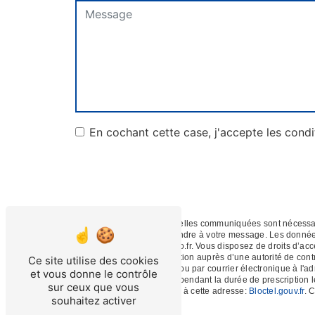
En cochant cette case, j'accepte les condi
** Les données personnelles communiquées sont nécessaires
dans le seul but de répondre à votre message. Les donné
depan.service@wanadoo.fr. Vous disposez de droits d’accès, 
d’introduire une réclamation auprès d’une autorité de cont
Ce site utilise des cookies
Communal, 61100 Flers ou par courrier électronique à l'a
et vous donne le contrôle
de prise de contact puis pendant la durée de prescription l
sur ceux que vous
téléphonique, disponible à cette adresse:
Bloctel.gouv.fr
. 
souhaitez activer