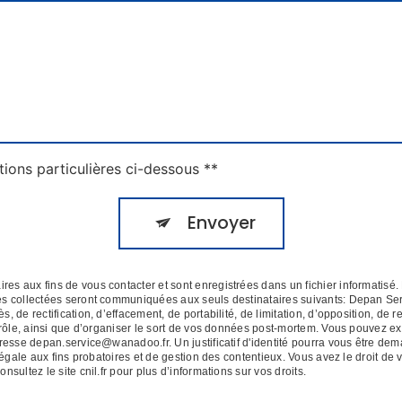
tions particulières ci-dessous **
Envoyer
 aux fins de vous contacter et sont enregistrées dans un fichier informatisé. 
es collectées seront communiquées aux seuls destinataires suivants: Depan Se
de rectification, d’effacement, de portabilité, de limitation, d’opposition, de r
rôle, ainsi que d’organiser le sort de vos données post-mortem. Vous pouvez exe
dresse depan.service@wanadoo.fr. Un justificatif d'identité pourra vous être 
égale aux fins probatoires et de gestion des contentieux. Vous avez le droit de 
Consultez le site cnil.fr pour plus d’informations sur vos droits.