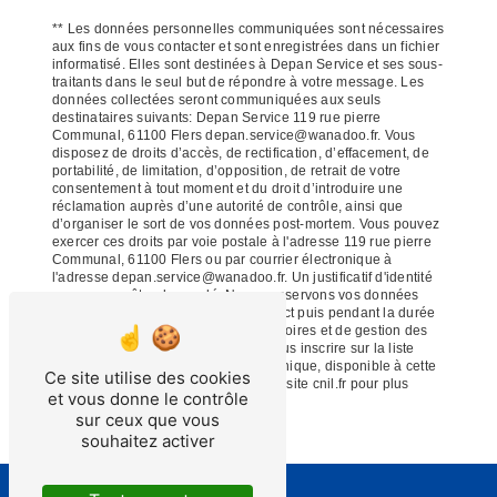
** Les données personnelles communiquées sont nécessaires
aux fins de vous contacter et sont enregistrées dans un fichier
informatisé. Elles sont destinées à Depan Service et ses sous-
traitants dans le seul but de répondre à votre message. Les
données collectées seront communiquées aux seuls
destinataires suivants: Depan Service 119 rue pierre
Communal, 61100 Flers depan.service@wanadoo.fr. Vous
disposez de droits d’accès, de rectification, d’effacement, de
portabilité, de limitation, d’opposition, de retrait de votre
consentement à tout moment et du droit d’introduire une
réclamation auprès d’une autorité de contrôle, ainsi que
d’organiser le sort de vos données post-mortem. Vous pouvez
exercer ces droits par voie postale à l'adresse 119 rue pierre
Communal, 61100 Flers ou par courrier électronique à
l'adresse depan.service@wanadoo.fr. Un justificatif d'identité
pourra vous être demandé. Nous conservons vos données
pendant la période de prise de contact puis pendant la durée
de prescription légale aux fins probatoires et de gestion des
contentieux. Vous avez le droit de vous inscrire sur la liste
d'opposition au démarchage téléphonique, disponible à cette
Ce site utilise des cookies
adresse:
Bloctel.gouv.fr
. Consultez le site cnil.fr pour plus
et vous donne le contrôle
d’informations sur vos droits.
sur ceux que vous
souhaitez activer