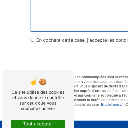
En cochant cette case, j'accepte les condi
** Les données personnelles communiquées sont nécessaires
dans le seul but de répondre à votre message. Les donné
depan.service@wanadoo.fr. Vous disposez de droits d’accès, 
d’introduire une réclamation auprès d’une autorité de cont
Ce site utilise des cookies
Communal, 61100 Flers ou par courrier électronique à l'a
et vous donne le contrôle
de prise de contact puis pendant la durée de prescription l
sur ceux que vous
téléphonique, disponible à cette adresse:
Bloctel.gouv.fr
. 
souhaitez activer
Tout accepter