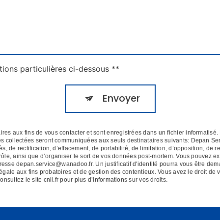
tions particulières ci-dessous **
Envoyer
 aux fins de vous contacter et sont enregistrées dans un fichier informatisé. 
es collectées seront communiquées aux seuls destinataires suivants: Depan Se
de rectification, d’effacement, de portabilité, de limitation, d’opposition, de r
rôle, ainsi que d’organiser le sort de vos données post-mortem. Vous pouvez exe
dresse depan.service@wanadoo.fr. Un justificatif d'identité pourra vous être 
égale aux fins probatoires et de gestion des contentieux. Vous avez le droit de 
Consultez le site cnil.fr pour plus d’informations sur vos droits.