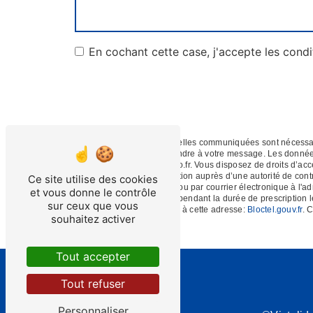
En cochant cette case, j'accepte les condi
** Les données personnelles communiquées sont nécessaires
dans le seul but de répondre à votre message. Les donné
depan.service@wanadoo.fr. Vous disposez de droits d’accès, 
d’introduire une réclamation auprès d’une autorité de cont
Ce site utilise des cookies
Communal, 61100 Flers ou par courrier électronique à l'a
et vous donne le contrôle
de prise de contact puis pendant la durée de prescription l
sur ceux que vous
téléphonique, disponible à cette adresse:
Bloctel.gouv.fr
. 
souhaitez activer
Tout accepter
Tout refuser
Personnaliser