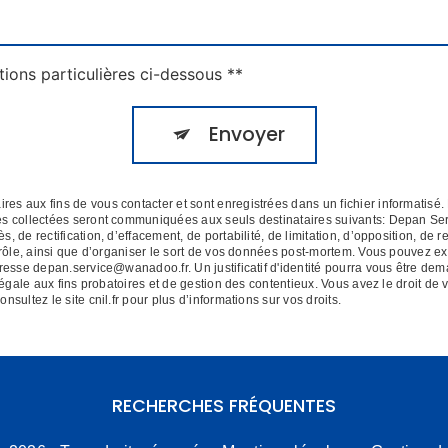
tions particulières ci-dessous **
Envoyer
 aux fins de vous contacter et sont enregistrées dans un fichier informatisé. 
es collectées seront communiquées aux seuls destinataires suivants: Depan Se
de rectification, d’effacement, de portabilité, de limitation, d’opposition, de r
rôle, ainsi que d’organiser le sort de vos données post-mortem. Vous pouvez exe
dresse depan.service@wanadoo.fr. Un justificatif d'identité pourra vous être 
égale aux fins probatoires et de gestion des contentieux. Vous avez le droit de 
Consultez le site cnil.fr pour plus d’informations sur vos droits.
RECHERCHES FRÉQUENTES